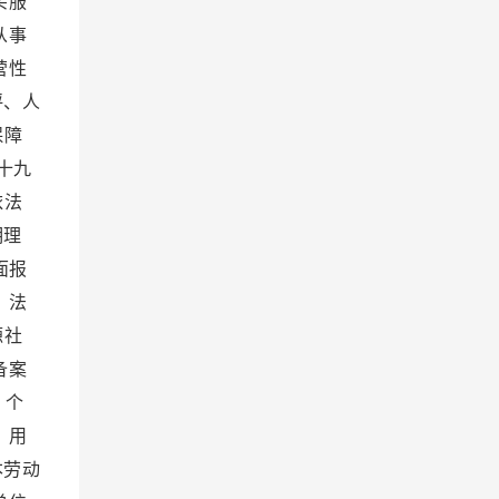
买服
从事
营性
评、人
保障
十九
依法
明理
面报
、法
源社
备案
 个
 用
本劳动