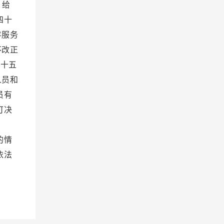
；给
四十
存服务
不改正
四十五
人员和
员有
可决
益；
的情
依法