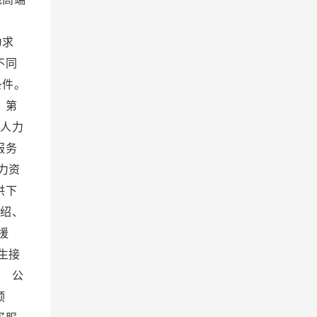
设。
为求
不同
条件。
 第
 人力
服务
力资
供下
绍、
援
生接
 公
预