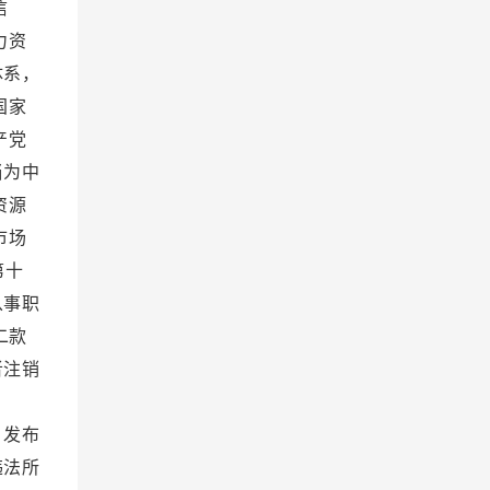
信
力资
体系，
国家
产党
当为中
资源
市场
第十
从事职
二款
者注销
罚款。
，发布
违法所