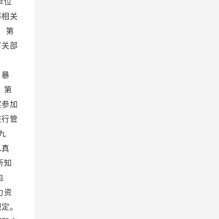
单位
等相关
 第
有关部
。
、暴
 第
实参加
进行管
九
息真
所知
包
力资
规定。