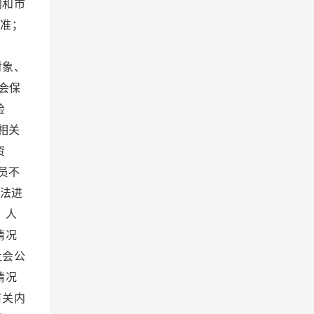
门和市
准；
证。
对象、
会保
检
相关
资
员不
法进
 人
情况
社会公
情况
有关内